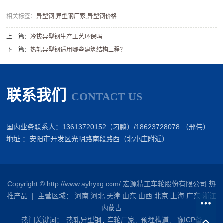
相关标签：
​异型钢
,
​异型钢厂家
,
​异型钢价格
上一篇：
​冷拔异型钢生产工艺环保吗
下一篇：
​热轧异型钢适用哪些建筑结构工程？
联系我们
CONTACT US
国内业务联系人：13613720152（刁鹏）/18623728078 （邢伟）
地址 ：安阳市开发区光明路南段路西（北小庄附近）
Copyright © http://www.ayhyxg.com/ 宏源精工车轮股份有限公司
热
推产品
| 主营区域：
河南
河北
天津
山东
山西
北京
上海
广东
浙江
内蒙古
热门关键词：
热轧异型钢
车轮厂家
预埋槽道
豫ICP备