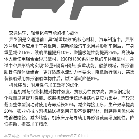
交通运输：轻量化与节能的核心载体
异型钢是交通运输工具“减重增效”的核心材料。汽车制造中，异形
冷弯钢广泛应用于车身框架：某新能源汽车采用异形钢车架后，车身
重量减少15%，续航里程提升10%，碰撞吸能性能提高25%。高铁车
体大量使用铝合金异形型材，如CRH380系列高铁的车体铝型材，通
过中空异形结构实现“轻量+隔音+隔热”多重功能。船舶领域，异形钢
肋骨与船体板组合，更好适应水流动力学要求，降低航行阻力：某集
装箱船采用异形钢船体构件后，燃油消耗降低8%。
机械装备：耐用性与加工效率的优化
工程机械与农业机械对构件强度、抗疲劳性要求高，异型钢定制
化截面显著提升性能。挖掘机动臂传统焊接结构易应力集中，而异形
截面整体型钢动臂使用寿命延长30%，减少焊接工序，生产效率提高
20%。农业机械收割机输送槽采用异形不锈钢型材，耐磨损且优化谷
物输送路径，减少堵塞。机床床身与导轨用异形钢截面增强刚性，降
低振动，提高加工精度。
本文网址：http://www.ayhyxg.com/news/1710.html