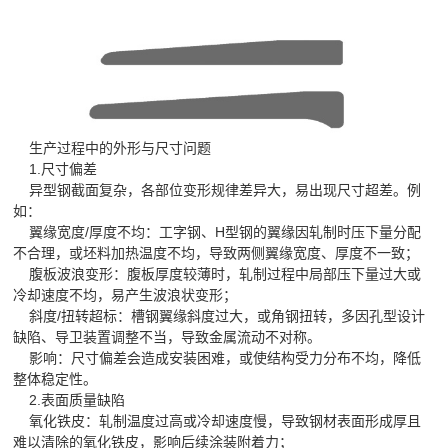
生产过程中的外形与尺寸问题
1.尺寸偏差
异型钢截面复杂，各部位变形规律差异大，易出现尺寸超差。例
如：
翼缘宽度/厚度不均：工字钢、H型钢的翼缘因轧制时压下量分配
不合理，或坯料加热温度不均，导致两侧翼缘宽度、厚度不一致；
腹板波浪变形：腹板厚度较薄时，轧制过程中局部压下量过大或
冷却速度不均，易产生波浪状变形；
斜度/扭转超标：槽钢翼缘斜度过大，或角钢扭转，多因孔型设计
缺陷、导卫装置调整不当，导致金属流动不对称。
影响：尺寸偏差会造成安装困难，或使结构受力分布不均，降低
整体稳定性。
2.表面质量缺陷
氧化铁皮：轧制温度过高或冷却速度慢，导致钢材表面形成厚且
难以清除的氧化铁皮，影响后续涂装附着力；