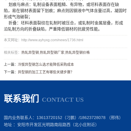
划痕与麻点：轧制设备表面粗糙、有异物，或坯料表面存在缺
陷，易在钢材表面留下划痕；麻点则因钢液中气体含量过高，凝固时
形成气泡破裂；
折叠：坯料表面裂纹在轧制时被压合，或轧制时金属层叠，形成
沿轧制方向的折叠缺陷，严重降低钢材的抗疲劳性能。
本文网址：http://www.ayhyxg.com/news/1736.html
相关标签：
热轧异型钢
,
热轧异型钢厂家
,
​热轧异型钢价格
上一篇：
​冷拔异型钢怎么选才能降低采购成本
下一篇：
​异型钢的加工工艺有哪些关键步骤？
联系我们
CONTACT US
国内业务联系人：13613720152（刁鹏）/18623728078 （邢伟）
地址 ：安阳市开发区光明路南段路西（北小庄附近）