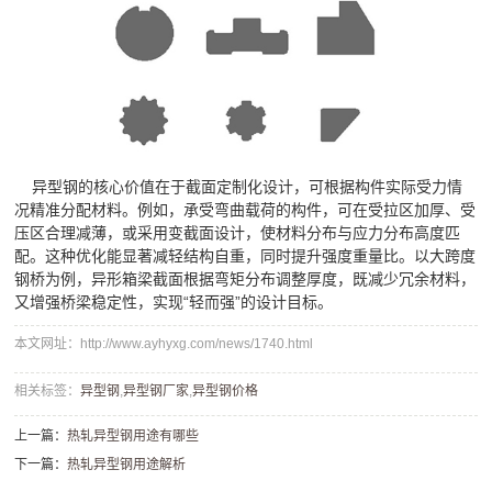
异型钢的核心价值在于截面定制化设计，可根据构件实际受力情
况精准分配材料。例如，承受弯曲载荷的构件，可在受拉区加厚、受
压区合理减薄，或采用变截面设计，使材料分布与应力分布高度匹
配。这种优化能显著减轻结构自重，同时提升强度重量比。以大跨度
钢桥为例，异形箱梁截面根据弯矩分布调整厚度，既减少冗余材料，
又增强桥梁稳定性，实现“轻而强”的设计目标。
本文网址：http://www.ayhyxg.com/news/1740.html
相关标签：
​异型钢
,
​异型钢厂家
,
​异型钢价格
上一篇：
​热轧异型钢用途有哪些
下一篇：
​热轧异型钢用途解析