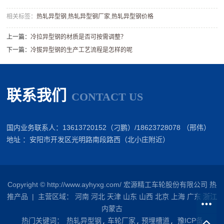
相关标签：
热轧异型钢
,
热轧异型钢厂家
,
​热轧异型钢价格
上一篇：
​冷拉异型钢的材质是否可按需调整？
下一篇：
​冷拔异型钢的生产工艺流程是怎样的呢
联系我们
CONTACT US
国内业务联系人：13613720152（刁鹏）/18623728078 （邢伟）
地址 ：安阳市开发区光明路南段路西（北小庄附近）
Copyright © http://www.ayhyxg.com/ 宏源精工车轮股份有限公司
热
推产品
| 主营区域：
河南
河北
天津
山东
山西
北京
上海
广东
浙江
内蒙古
热门关键词：
热轧异型钢
车轮厂家
预埋槽道
豫ICP备