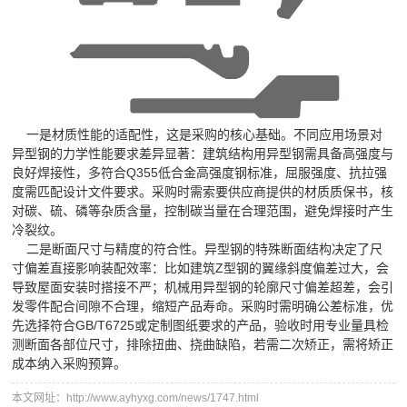
一是材质性能的适配性，这是采购的核心基础。不同应用场景对
异型钢的力学性能要求差异显著：建筑结构用异型钢需具备高强度与
良好焊接性，多符合Q355低合金高强度钢标准，屈服强度、抗拉强
度需匹配设计文件要求。采购时需索要供应商提供的材质质保书，核
对碳、硫、磷等杂质含量，控制碳当量在合理范围，避免焊接时产生
冷裂纹。
二是断面尺寸与精度的符合性。异型钢的特殊断面结构决定了尺
寸偏差直接影响装配效率：比如建筑Z型钢的翼缘斜度偏差过大，会
导致屋面安装时搭接不严；机械用异型钢的轮廓尺寸偏差超差，会引
发零件配合间隙不合理，缩短产品寿命。采购时需明确公差标准，优
先选择符合GB/T6725或定制图纸要求的产品，验收时用专业量具检
测断面各部位尺寸，排除扭曲、挠曲缺陷，若需二次矫正，需将矫正
成本纳入采购预算。
本文网址：http://www.ayhyxg.com/news/1747.html