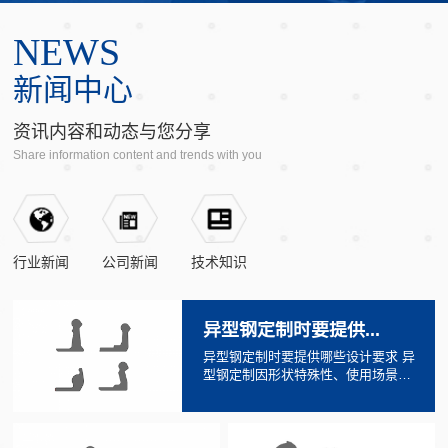
NEWS
农林机械车轮
尼龙挡板座
座圈型钢
卡车车轮
轨距拉杆
槽圈
桁架片及配件
新闻中心
资讯内容和动态与您分享
Share information content and trends with you
行业新闻
公司新闻
技术知识
​异型钢定制时要提供...
异型钢定制时要提供哪些设计要求 异
型钢定制因形状特殊性、使用场景多
样性，其设计要求的明确程度直接决
定产品能否满足性能、...