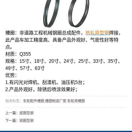
槽圈：非道路工程机械钢圈总成配件，
热轧异型钢
焊接，
此产品车加工精度高、具备产品外观好、气密性好等特
点。
材质：Q355
规格：15寸、18寸、20寸、24寸、25寸、33寸、35寸、
49寸、57寸、63寸
优势：
1.有闪光对焊机、刮渣机、油压机5台；
2.产品外观好，除锈后喷涂效果好；
相关标签：
车轮配件槽圈
,
槽圈制造厂家
,
车轮用槽圈
上一篇：
座圈型钢
下一篇：
锁圈型钢