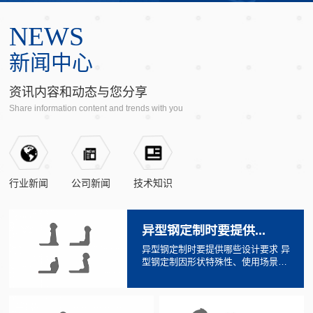
NEWS
内蒙古农林机械车轮
内蒙古尼龙挡板座
内蒙古座圈型钢
内蒙古卡车车轮
内蒙古轨距拉杆
内蒙古槽圈
内蒙古桁架片及配件
新闻中心
资讯内容和动态与您分享
Share information content and trends with you
行业新闻
公司新闻
技术知识
​异型钢定制时要提供...
异型钢定制时要提供哪些设计要求 异
型钢定制因形状特殊性、使用场景多
样性，其设计要求的明确程度直接决
定产品能否满足性能、...