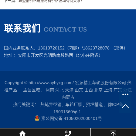
下一篇：
​异型钢价格与原材料价格波动有何关系？
联系我们
CONTACT US
国内业务联系人：13613720152（刁鹏）/18623728078 （邢伟）
地址 ：安阳市开发区光明路南段路西（北小庄附近）
Copyright © http://www.ayhyxg.com/ 宏源精工车轮股份有限公司
热
推产品
| 主营区域：
河南
河北
天津
山东
山西
北京
上海
广东
浙江
内蒙古
热门关键词：
热轧异型钢
车轮厂家
预埋槽道
豫ICP备
19031360号-1
豫公网安备 41050202000401号