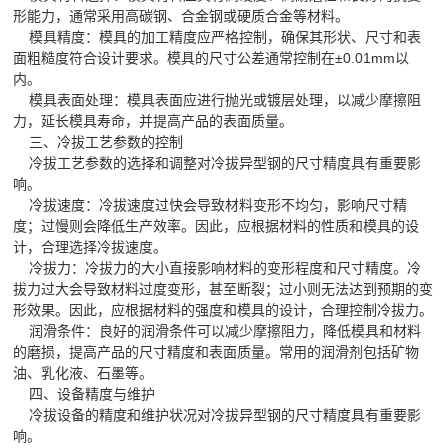
形能力，通常采用高碳钢、合金钢或硬质合金等材料。
模具精度：模具的加工精度应严格控制，确保其形状、尺寸和表
面粗糙度符合设计要求。模具的尺寸公差通常控制在±0.01mm以
内。
模具表面处理：模具表面应进行抛光或镀层处理，以减少摩擦阻
力，延长模具寿命，并提高产品的表面质量。
三、冷拔工艺参数的控制
冷拔工艺参数的选择和调整对冷拔异型钢的尺寸精度具有重要影
响。
冷拔速度：冷拔速度过快会导致材料变形不均匀，影响尺寸精
度；过慢则会降低生产效率。因此，应根据材料的性质和模具的设
计，合理选择冷拔速度。
冷拔力：冷拔力的大小直接影响材料的变形程度和尺寸精度。冷
拔力过大会导致材料过度变形，甚至断裂；过小则无法达到预期的变
形效果。因此，应根据材料的强度和模具的设计，合理控制冷拔力。
润滑条件：良好的润滑条件可以减少摩擦阻力，降低模具和材料
的磨损，提高产品的尺寸精度和表面质量。常用的润滑剂包括矿物
油、乳化液、石墨等。
四、设备精度与维护
冷拔设备的精度和维护状况对冷拔异型钢的尺寸精度具有重要影
响。