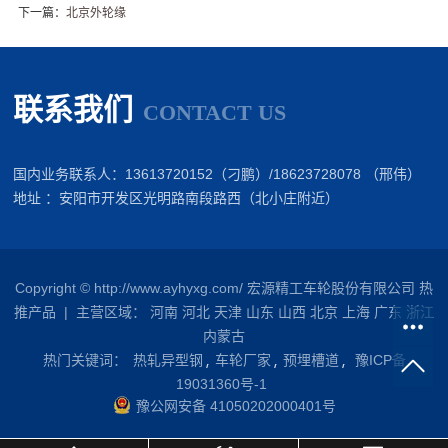
下一篇：
北京外轮缘
联系我们
CONTACT US
国内业务联系人：13613720152（刁鹏）/18623728078 （邢伟）
地址 ：安阳市开发区光明路南段路西（北小庄附近）
Copyright © http://www.ayhyxg.com/ 宏源精工车轮股份有限公司
热
推产品
| 主营区域：
河南
河北
天津
山东
山西
北京
上海
广东
浙江
内蒙古
热门关键词：
热轧异型钢
车轮厂家
预埋槽道
豫ICP备
19031360号-1
豫公网安备 41050202000401号