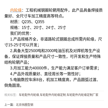
内轮缘
：工程机械钢圈轮辋用配件，此产品具备焊接质
量好、全尺寸车加工精度高等特点。
材质：Q235、Q355
规格：15寸、20寸、24寸、25寸
我们的优势：
1.产品规格齐全，非道路轮式钢圈总成所需内轮缘，尺
寸15-25寸可以开发；
2.具备大型2500吨和2000吨油压机及对焊机等生产设
备，保证焊接质量和产品尺寸一致性，可开发和生产特殊
结构轮辋产品；
3.月加工能力40000件，生产能力满足客户订单需求；
4.产品外观质量好、直径周长等一致性好；
5.
电脑数控车床8台，机加工精度高，
产品圆弧过渡、
倒角圆滑。
相关标签：
车轮配件内轮缘
,
车轮配件内轮缘定制
,
车轮配件内轮缘定制厂家
上一篇：
北京挡圈型钢