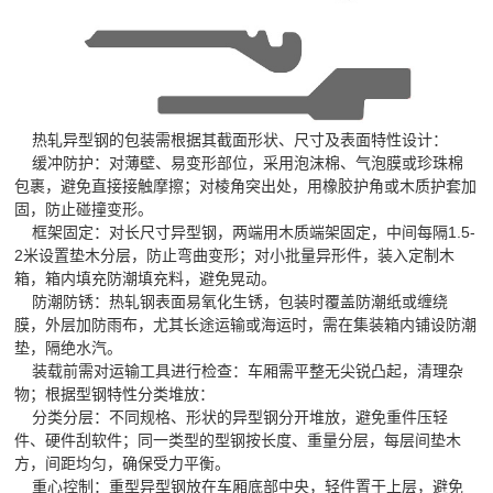
热轧异型钢的包装需根据其截面形状、尺寸及表面特性设计：
缓冲防护：对薄壁、易变形部位，采用泡沫棉、气泡膜或珍珠棉
包裹，避免直接接触摩擦；对棱角突出处，用橡胶护角或木质护套加
固，防止碰撞变形。
框架固定：对长尺寸异型钢，两端用木质端架固定，中间每隔1.5-
2米设置垫木分层，防止弯曲变形；对小批量异形件，装入定制木
箱，箱内填充防潮填充料，避免晃动。
防潮防锈：热轧钢表面易氧化生锈，包装时覆盖防潮纸或缠绕
膜，外层加防雨布，尤其长途运输或海运时，需在集装箱内铺设防潮
垫，隔绝水汽。
装载前需对运输工具进行检查：车厢需平整无尖锐凸起，清理杂
物；根据型钢特性分类堆放：
分类分层：不同规格、形状的异型钢分开堆放，避免重件压轻
件、硬件刮软件；同一类型的型钢按长度、重量分层，每层间垫木
方，间距均匀，确保受力平衡。
重心控制：重型异型钢放在车厢底部中央，轻件置于上层，避免