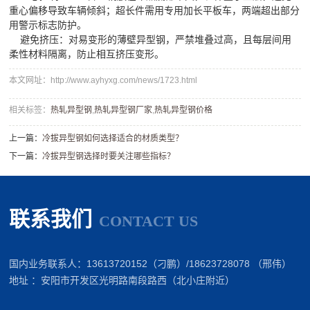
重心偏移导致车辆倾斜；超长件需用专用加长平板车，两端超出部分
用警示标志防护。
避免挤压：对易变形的薄壁异型钢，严禁堆叠过高，且每层间用
柔性材料隔离，防止相互挤压变形。
本文网址：http://www.ayhyxg.com/news/1723.html
相关标签：
热轧异型钢
,
热轧异型钢厂家
,
​热轧异型钢价格
上一篇：
​冷拔异型钢如何选择适合的材质类型？
下一篇：
​冷拔异型钢选择时要关注哪些指标？
联系我们
CONTACT US
国内业务联系人：13613720152（刁鹏）/18623728078 （邢伟）
地址 ：安阳市开发区光明路南段路西（北小庄附近）