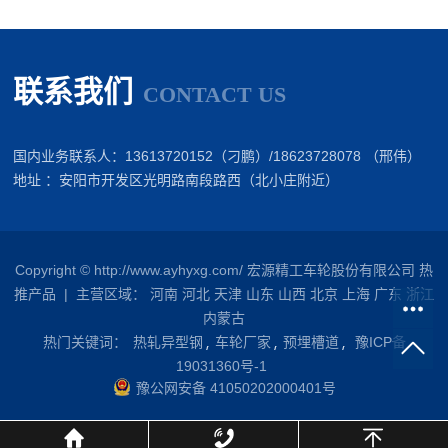
联系我们
CONTACT US
国内业务联系人：13613720152（刁鹏）/18623728078 （邢伟）
地址 ：安阳市开发区光明路南段路西（北小庄附近）
Copyright © http://www.ayhyxg.com/ 宏源精工车轮股份有限公司
热
推产品
| 主营区域：
河南
河北
天津
山东
山西
北京
上海
广东
浙江
内蒙古
热门关键词：
热轧异型钢
车轮厂家
预埋槽道
豫ICP备
19031360号-1
豫公网安备 41050202000401号