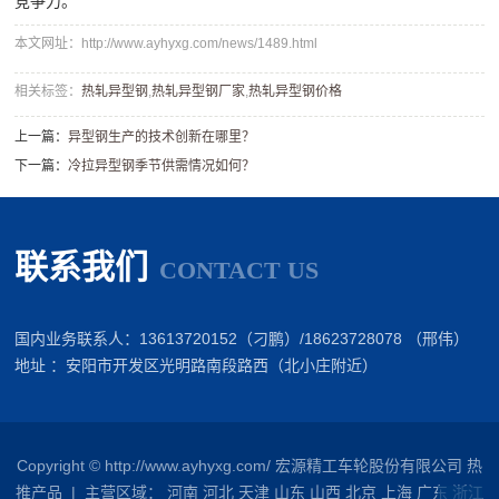
竞争力。
本文网址：http://www.ayhyxg.com/news/1489.html
相关标签：
热轧异型钢
,
热轧异型钢厂家
,
热轧异型钢价格
上一篇：
​异型钢生产的技术创新在哪里？
下一篇：
​冷拉异型钢季节供需情况如何？
联系我们
CONTACT US
国内业务联系人：13613720152（刁鹏）/18623728078 （邢伟）
地址 ：安阳市开发区光明路南段路西（北小庄附近）
Copyright © http://www.ayhyxg.com/ 宏源精工车轮股份有限公司
热
推产品
| 主营区域：
河南
河北
天津
山东
山西
北京
上海
广东
浙江