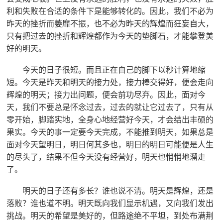
利和失败在合适的条件下是能够转化的。因此，我们不必为
昨天的挫折而萎靡不振，也不必为昨天的辉煌而狂妄自大，
只有把过去的挫折和辉煌都作为今天的垫脚石，才能攀登美
好的明天。
今天的日子很短。而且正在自己的脚下以秒计算地缩
短。今天是昨天和明天的接力处，接力棒交得好，便会走向
辉煌的明天；接力出问题，便会前功尽弃。因此，面对今
天，我们不要总是怀念过去，过去的就让它过去了，只有从
零开始，脚踏实地，全身心地经营好今天，才会结出丰硕的
果实。今天的事一定要今天完成，不能推到明天，如果总是
面对今天望明日，明日何其多也，明日的明日可能便是人生
的尽头了，结果不但今天没有经营好，明天也悄悄地溜走
了。
明天的日子还有多长？谁也说不清。明天是辉煌，还是
落败？谁也道不明。明天既向我们显示机遇，又向我们发出
挑战。明天的希望是美好的，但路途绝不平坦，到处布满荆