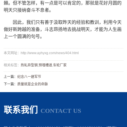
棘。但不管怎样，有一点是可以肯定的，那就是花好月圆的
明天只接纳奋斗不息者。
因此，我们只有善于汲取昨天的经验和教训，利用今天
做好新跨越的准备，斗志昂扬地去挑战明天，才能为人生画
上一个圆满的句号。
本文网址：http://www.ayhyxg.com/news/404.html
相关标签：
热轧异型钢
,
预埋槽道
,
车轮厂家
上一篇：
​纪念八一建军节
下一篇：
​质量就是企业的命脉
联系我们
CONTACT US