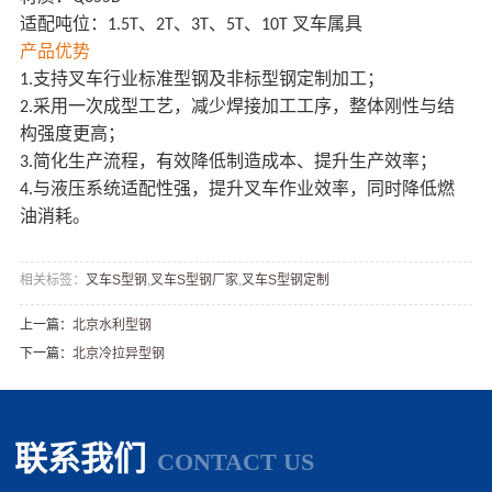
适配吨位：
、
、
、
、
叉车属具
1.5T
2T
3T
5T
10T
产品优势
支持叉车行业标准型钢及非标型钢定制加工；
1
.
采用一次成型工艺，减少焊接加工工序，整体刚性与结
2
.
构强度更高；
简化生产流程，有效降低制造成本、提升生产效率；
3
.
与液压系统适配性强，提升叉车作业效率，同时降低燃
4
.
油消耗。
相关标签：
叉车S型钢
,
叉车S型钢厂家
,
叉车S型钢定制
上一篇：
北京水利型钢
下一篇：
北京冷拉异型钢
联系我们
CONTACT US