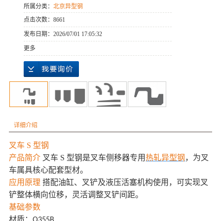
所属分类：
北京异型钢
点击次数：
8661
发布日期：
2026/07/01 17:05:32
更多
详细介绍
叉车
S 型钢
产品简介
叉车
S 型钢是叉车侧移器专用
热轧异型钢
，为叉
车属具核心配套型材。
应用原理
搭配油缸、叉铲及液压活塞机构使用，可实现叉
铲整体横向位移，灵活调整叉铲间距。
基础参数
材质：
Q355
B